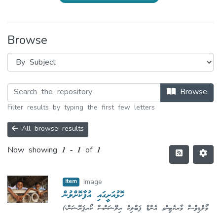
Browse
Browse
Filter results by typing the first few letters
All browse results
Now showing
1 - 1 of 1
Item
Image
ހޮޅުއަށީގައި އުފާކޮށްލުން
(
,
މޯލްޑިވްސް މާރކެޓިންގ އެންޑް ޕަބްލިކް ރިލޭޝަންސް ކޯރޕަރޭޝަން
2016-10-16
)
އަޙުމަދު ޝަރީފް
;
Shareef, Ahmed