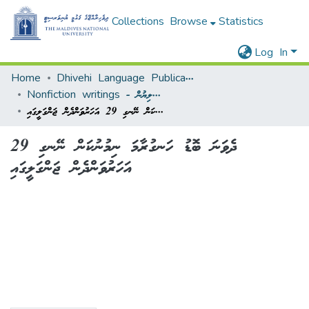
Collections
Browse
Statistics
Log In
Home
Dhivehi Language Publications - ދިވެހި ބަހާ ބެހޭ ޖަމާ
Nonfiction writings - މަޒުމޫނީ ލިޔުން
ދެވަނަ ބޮޑު ހަނގުރާމަ ނިމުނުކަން ނޭނގި 29 އަހަރުވަންދެން ޖަންގަލީގައި
ދެވަނަ ބޮޑު ހަނގުރާމަ ނިމުނުކަން ނޭނގި 29
އަހަރުވަންދެން ޖަންގަލީގައި