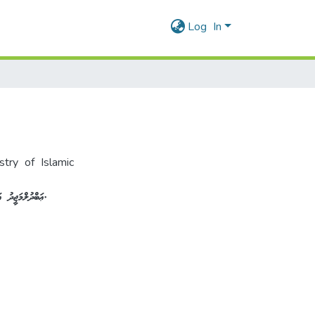
Log In
stry of Islamic
ޢަބްދުލްމަޖީދު ޢަބްދުލްބާރީ. (2007). ރިބާއާއި ބެންކު އިންޓަރެސްޓް. މިނިސްޓްރީ އޮފް އިސްލާމިކް އެފެއާޒް.