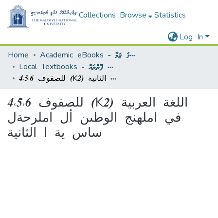
Collections
Browse
Statistics
Log In
Home
Academic eBooks - ޢިލްމީ އީފޮތުގެ ޖަމާ
Local Textbooks - ދިވެހިރާއްޖޭގެ މަދްރަސީ ފޮތްތައް
4،5،6 للصفوف (K2) اللغة العربية في املهنج الوطىن أل املرحةل ساس ية ا الثانية
4،5،6 للصفوف (K2) اللغة العربية
في املهنج الوطىن أل املرحةل
ساس ية ا الثانية