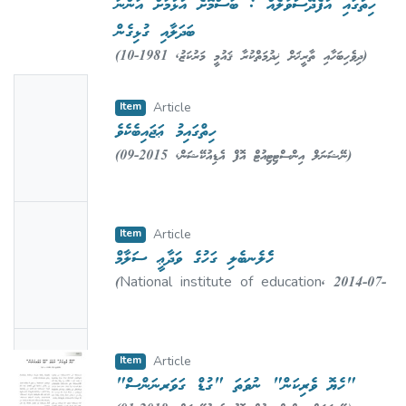
ހިތުގައި އުފެދޭސުވާލެއް : ބަސްމޮށެ އުޅުމަށް އަންނަ
ބަދަލާއި ގުޅިގެން
(
1981-10
,
ދިވެހިބަހާއި ތާރީޚަށް ޚިދުމަތްކުރާ ޤައުމީ މަރުކަޒު
)
އިބްރާހީމް ޝިޙާބް
;
Shihab, Ibrahim
No
Item
Article
Thumbn
ހިތްގައިމު ޢަޖައިބެކެވެ
ail
(
2015-09
,
ނޭޝަނަލް އިންސްޓިޓިއުޓް އޮފް އެޑިއުކޭޝަން
)
Availabl
ޢަބްދުއްރަޙީމް
;
Abdul Raheem
e
No
Item
Article
Thumbn
ހެެލެނބެލި ގަހުގެ ވަދާޢީ ސަލާމް
ail
(
National institute of education
,
2014-07-
Availabl
01
)
Adam, Mohamed
;
މުޙައްމަދު އާދަމް
e
No
Item
Article
Thumbn
"ހެޔޮ ވެރިކަން" ނުވަތަ "ގުޑް ގަވަރނަންސް"
ail