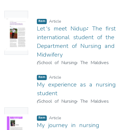
National University
,
2021-05
)
Ahmed,
Thasneem
;
ތަސްނީމް އަހުމަދު
No
Item
Article
Thumbn
Let’s meet Nidup: The first
ail
international student of the
Availabl
Department of Nursing and
e
Midwifery
(
School of Nursing, The Maldives
National University
,
2017
)
Gyeltshen,
Nidup
;
ނިދުޕް ގްޔެލްޓްށެން
Item
Article
My experience as a nursing
student
(
School of Nursing, The Maldives
National University
,
2017
)
Azufa,
No
Hawwa
;
ހައްވާ އަޒުފާ
Item
Article
Thumbn
My journey in nursing
ail