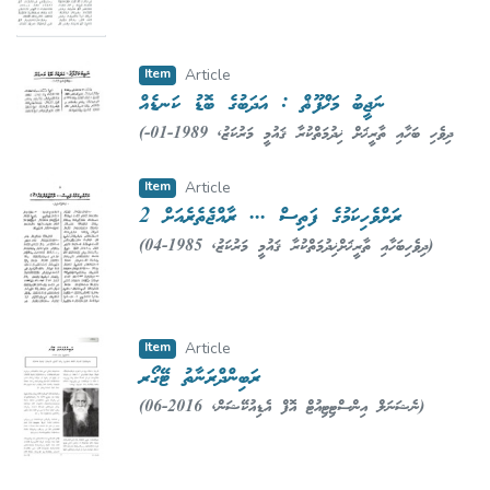
e
Abdulla Naeem
;
ޢަބްދުﷲ ނަޢީމު އިބްރާހީމް
Item
Article
ނަޖީބު މަޚްފޫޡް : އަދަބުގެ ބޮޑު ކަނޑެއް
(
1989-01-
,
ދިވެހި ބަހާއި ތާރީޚަށް ޚިދުމަތްކުރާ ޤައުމީ މަރުކަޒު
01
)
އިބްރާހީމް ރަޝީދު މޫސާ
;
Moosa, Ibrahim
Rasheed
Item
Article
ރަށްވެހިކަމުގެ ފަތިސް ... ރާއްޖެތެރެއަށް 2
(
1985-04
,
ދިވެހިބަހާއި ތާރީޚަށްޚިދުމަތްކުރާ ޤައުމީ މަރުކަޒު
)
އަބްދުﷲ ހަމީދު
;
Hameed, Abdulla
Item
Article
ރަބިންދްރަނާތު ޓޭގޯރ
(
2016-06
,
ނެޝަނަލް އިންސްޓިޓިއުޓް އޮފް އެޑިއުކޭޝަން
)
ޢަބުދުލްއަޒީޒު ޖަމާލު އަބޫބަކުރު
;
Aboobakuru,
AbdulAzeez Jamaal