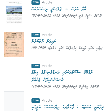
Item
Article
ރާޅާ އެޅުން ... ފަލްސަފީ ވިސްނުމަކުން
(
2012-04-02
,
ލިޔުންތެރިންގެ ގުޅުން
)
އަހްމަދު ސަމީރު އަލީ
;
Ali, Ahmed Sameer
Item
Article
ރައިވަރު އާލާކުރުން
(
1989-09
,
ދިވެހި ބަހާއި ތާރީޚަށް ޚިދުމަތްކުރާ ޤައުމީ މަރުކަޒު
)
ޢަބްދުﷲ ޙަމީދު
;
Hameed, Abdulla
Item
Article
ރާއްޖޭގެ ސްކޫލުތަކުގައި ދަނޑުވެރިކަމުގެ ޢިލްމު
އުނގަންނައިދޭން ޖެހެއެވެ.
(
2020-04-18
,
ލިޔުންތެރިންގެ ގުޅުން
)
އަންވަރު އިބްރާހީމް
;
Ibrahim, Anwar
No
Item
Article
Thumbn
ރިވާޔަތީ ކަންތައް : ފޯކްލޯރގެ ދިރާސާއެއްގެ އަލީގައި
ail