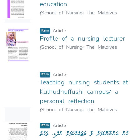
education
Availabl
(
School of Nursing, The Maldives
e
National University
,
2018-05-02
)
Rinzy,
Aminath
;
އާމިނަތު ރިޒްނީ
Item
Article
Profile of a nursing lecturer
(
School of Nursing, The Maldives
National University
,
2020-05
)
Shakir,
Khadeeja
;
ޚަދިއްޖާ ޝާކިރު
Item
Article
Teaching nursing students at
Kulhudhuffushi campus: a
personal reflection
(
School of Nursing, The Maldives
No
National University
,
2018-05-02
)
Thumbn
Mohamed, Fathimath
;
ފާތިމަތު މުޙައްމަދު
Item
Article
ail
ހުން އަންނާނޭކަމަށް ލާ ރަޖައެއްކަމަށް ނުދެކި، ވަގުތު
Availabl