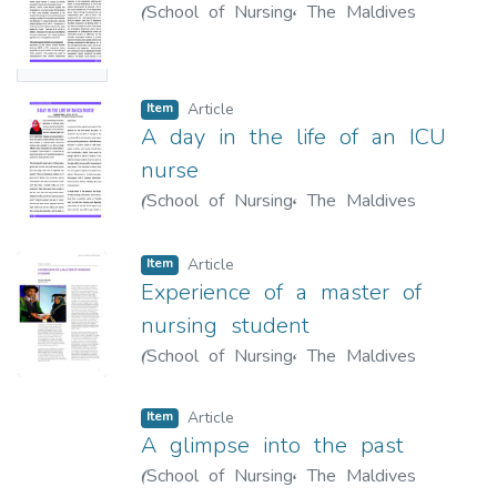
(
School of Nursing, The Maldives
Availabl
National University
,
2021-05
)
Hassan,
e
Salma
;
ސަލްމާ ހަސަން
Item
Article
A day in the life of an ICU
nurse
(
School of Nursing, The Maldives
National University
,
2021-05
)
Shafa,
Aminath
;
އާމިނަތު ށަފާ
Item
Article
Experience of a master of
nursing student
(
School of Nursing, The Maldives
National University
,
2017
)
Nahoodha,
Aminath
;
އާމިނަތު ނަހޫދާ
Item
Article
A glimpse into the past
(
School of Nursing, The Maldives