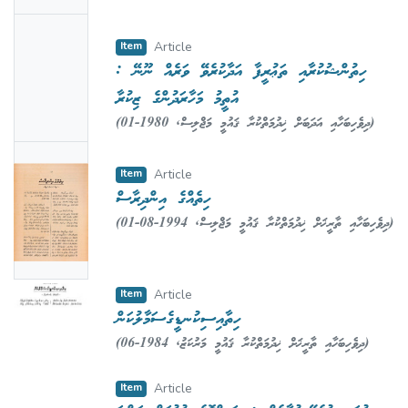
e
No
Item
Article
Thumbn
ހިތުންޝުކުރާއި ތަޢުރީފާ އަދާކުރެވޭ ވަރެއް ނޫނޭ :
ail
އުތީމު މަހާރަދުންގެ ޒިކުރާ
Availabl
(
1980-01
,
ދިވެހިބަހާއި އަދަބަށް ޚިދުމަތްކުރާ ޤައުމީ މަޖްލިސް
)
e
ޢަބްދުﷲ ޙަމީދު
;
Hameed, Abdulla
No
Item
Article
Thumbn
ހިތެއްގެ އިންދިރާސް
ail
(
1994-08-01
,
ދިވެހިބަހާއި ތާރީޚަށް ޚިދުމަތްކުރާ ޤައުމީ މަޖްލިސް
)
Availabl
Habeebu, Habeeba Hussain
;
ޙަބީބާ ޙުސައިން
e
ޙަބީބު
Item
Article
ްހިތާއިސިކުނޑީގެސަމާލުކަނ
(
1984-06
,
ދިވެހިބަހާއި ތާރީޚަށް ޚިދުމަތްކުރާ ޤައުމީ މަރުކަޒު
)
އާމިނަތު ޚުސެއިން
;
Hussain, Aminath
Item
Article