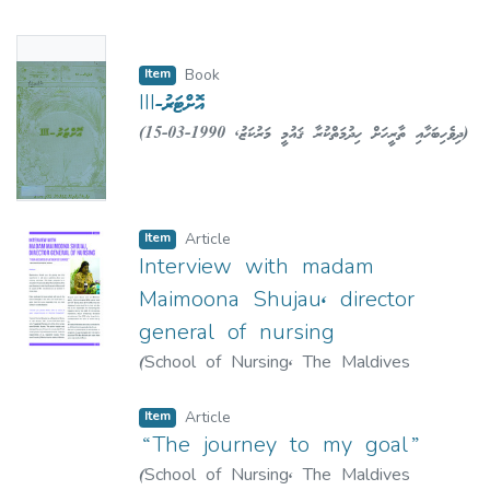
National University
,
2020-05
)
Ibrahim,
Hafeeza
;
ހަފީޒާ އިބްރާހީމް
No
Item
Book
Thumbn
III-އޮށްޓަރު
ail
(
1990-03-15
,
ދިވެހިބަހާއި ތާރީހަށް ހިދުމަތްކުރާ ޤައުމީ މަރުކަޒު
)
Availabl
ދިވެހިބަހާއި ތާރީހަށް ހިދުމަތްކުރާ ޤައުމީ މަރުކަޒު
;
e
Dhivehibahaai Thaareekhah
Khidhumaiykuraa Qaumee Marukaz
Item
Article
Interview with madam
Maimoona Shujau, director
general of nursing
(
School of Nursing, The Maldives
National University
,
2021-05
)
Ibrahim,
Hafeeza
;
ހަފީޒާ އިބްރާހީމް
Item
Article
“The journey to my goal”
(
School of Nursing, The Maldives