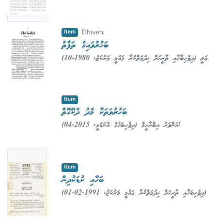
Mohamed, Naseema
e
Item
Dhivehi
ބަހުރުވައިގެ ތަފާތު
(
1980-10
,
ދިވެހިބާހާއި ތާރީޚަށް ޚިދުމަތްކުރާ ޤައުމީ މަރުކަޒު
)
ޢަލީ
ޝާރީފް
;
Shareef, Ali
Item
ބަހުރުވަތަކާ މެދު ދެކޭގޮތް
(
2015-04
,
ދިވެހިބަހުގެ އެކަޑަމީ
)
އަންވަރު އިބްރާހީމް
;
Ibrahim, Anwar
No
Item
Thumbn
ބަހާއި ކުޑަކުދިން
ail
(
1991-02-01
,
ދިވެހިބަހާއި ތާރީޚަށް ޚިދުމަތްކުރާ ޤައުމީ މަރުކަޒު
)
Availabl
ޢަބްދުﷲ ޙަމީދު
;
Hameedh, Abdulla
e