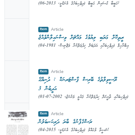
(
2013-06
,
ދިވެހިބަހުގެ އެކަޑެމީ
)
ޙަބީބާ ޙުސައިން ޙަބީބް
;
Availabl
Hussain Habeeb, Habeeba
e
No
Item
Article
Thumbn
ރީތިކޮށް ޢަރަބި ލިޔުމުގެ މައްޗަށް ވިސްނައިލާންވެއްޖެ
ail
(
1981-04
,
ދިވެހިބަހާއި އަދަބަށް ޚިދުމަތްކުރާ މަޖްލިސް
)
އިބްރާހިމް
Availabl
ނަޢީމް
;
Naeem, Ibrahim
e
No
Item
Article
Thumbn
ރޫސީވިލާތުގެ ބޮރިސް ޕާސްޓަރނަކް : ދުނިޔޭގެ
ail
އަދީބުން 3
Availabl
(
2002-07-01
,
ދިވެހިބަހާއި ތާރީޚަށް ޚިދުމަތްކުރާ ޤައުމީ މަރުކަޒު
)
e
މުޙައްމަދު ވަޙީދު ނަދްވީ
;
Nadhvee, Mohamed
No
Waheed
Item
Article
Thumbn
ރަސްގެފާނުގެ ބާރަ ދަރިކަނބަލުން
ail
(
2015-04
,
ދިވެހިބަހުގެ އެކަޑަމީ
)
ނަސީމާ މުޙައްމު
;
Availabl