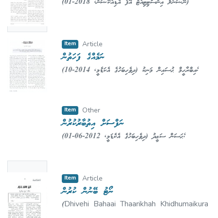
(
2018-01
,
ނޭޝަނަލް އިންސްޓިޓިއުޓް އޮފު އެޑިއުކޭޝަން
)
Availabl
ޢަބްދުލްޢަޒީޒު ޖަމާލު އަބޫބަކުރު
;
Aboobakuru, Abdul
e
Azeez Jamaal
Item
Article
ނަމެއްގެ ފަހަތުން
(
2014-10
,
ދިވެހިބަހުގެ އެކަޑެމީ
)
އިބްރާހީމް ޙުސައިން މަނިކު
;
Manik, Ibrahim Hussain
Item
Other
ނަފްސަށް އިތުބާރުކުރުން
(
2012-06-01
,
ދިވެހިބަހުގެ އެކެޑަމީ
)
ޙަސަން ސަޢީދު
;
Saeed, Hassan
No
Item
Article
Thumbn
ނޯޓު ބޭނުން ކުރުން
ail
(
Dhivehi Bahaai Thaarikhah Khidhumaikura
Availabl
Gaumy Marukazu
,
2000-07-01
)
Ibrahim,