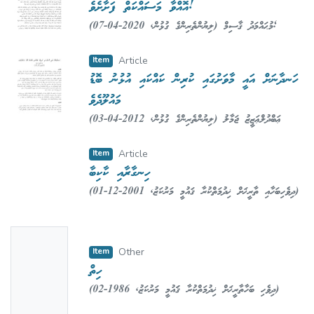
އޮއްވާ މަސައްކަތް ފަށާށެވެ!
e
(
2020-04-07
,
ލިޔުންތެރިންގެ ގުޅުން
)
މުޙައްމަދު ޤާސިމް
;
Qaasim, Mohamed
Item
Article
ހަނދާނަށް އައީ މާވަށުގައި ކުރިން ކައްކައި އުޅުނު ބޮޑު
މައުލޫދެވެ
(
2012-04-03
,
ލިޔުންތެރިންގެ ގުޅުން
)
ޢަބްދުލްޢަޒީޒު ޖަމާލު
އަބޫބަކުރު
;
Aboobakuru, Abdul Azeez Jamal
Item
Article
ހިނގާރާއި ކާކިބާ
(
2001-12-01
,
ދިވެހިބަހާއި ތާރީޚަށް ޚިދުމަތްކުރާ ޤައުމީ މަރުކަޒު
)
މުޙައްމަދު ޝާހިދު ޚަލީލު
;
Shahid, Mohamed Shahid
No
Item
Other
Thumbn
ހިތް
ail
(
1986-02
,
ދިވެހި ބަހާތާރީޚަށް ޚިދުމަތްކުރާ ޤަައުމީ މަރުކަޒު
)
Availabl
މުހައްމަދު ވަޙީދު
;
Waheed, Mohamed