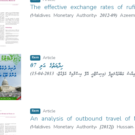
Article
The effective exchange rates of ruf
(
Maldives Monetary Authority
,
2012-09
)
Azeem
Item
Article
ހިދާޔަތުގެ އަލި 07
(
2013-04-15
,
މިނިސްޓްރީ އޮފް އިސްލާމިކް އެފެއާޒް
)
ޢިޔާޟު ޢަބްދުއްލަތީފް
I'yaal'u
Item
Article
An analysis of outbound travel of 
(
Maldives Monetary Authority
,
[2012]
)
Hussain
Mohamed
;
މުޙައްމަދު އަމްދާން