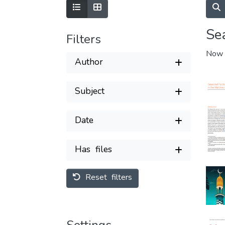
S
Se
Filters
Now
Author
Subject
Date
Has files
Reset filters