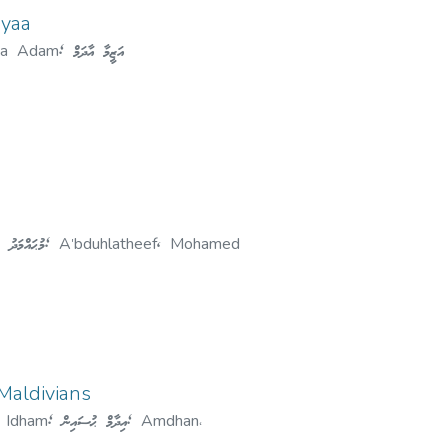
iyaa
a Adam
;
އަޒީމާ އާދަމް
މުޙައްމަދު 
;
A'bduhlatheef, Mohamed
Maldivians
، Idham
;
އިދާމް ޙުސައިން
;
Amdhan،