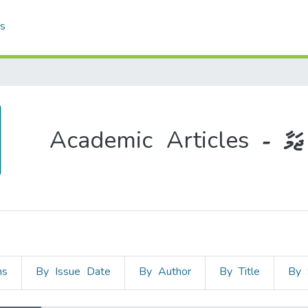
cs
Academi
ns
By Issue Date
By Author
By Title
By 