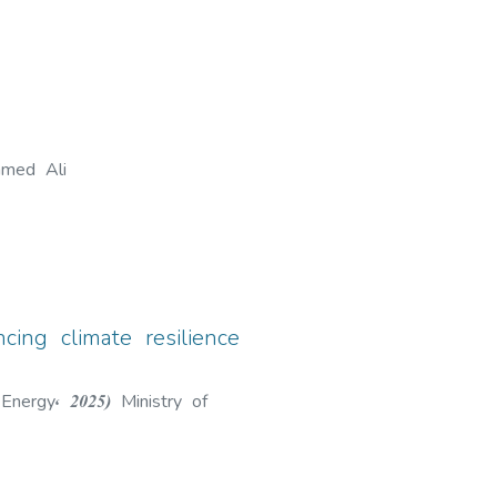
amed Ali
ing climate resilience
 Energy
,
2025
)
Ministry of
މިިނިސްޓްރީ އޮފް ކްލައިމެޓް ޗޭންޖް, އެންވަޔަރަންމަންޓް 