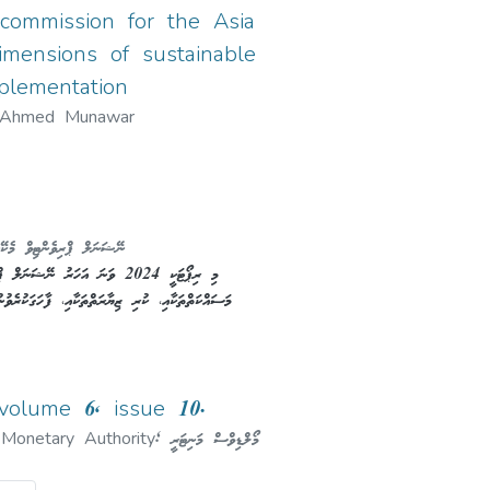
commission for the Asia
imensions of sustainable
plementation
Ahmed Munawar
ނޭޝަނަލް ޕްރިވެންޓިވް މެކޭ)
މަސައްކަތްތަކާއި، ކުރި ޒިޔާރަތްތަކާއި، ފާހަގަކުރެވ
މި ރިޕޯޓުގައި 2024 ވަނަ އަހަރު ޖަލ
ޒިޔާރަތްތަކުގެ ނަތީޖާ، ބަންދުމީހުންގެ މާއްދީ އަދި -
އިންޓެގްރޭޝަން ޕްރޮގްރާމުތައް، މުވައްޒަފުންގެ ކާބިލިއްޔަ
volume 6, issue 10.
 Monetary Authority
;
މޯލްޑިވްސް މަނިޓަރީ
އަދި މި ރިޕޯޓުގައި 2024 ވަނަ އ
ފޮލޯއަޕް، އިންޓަނޭޝަނަލް އަދި ޤައުމީ މުއައްސ