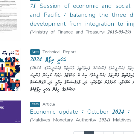
71 Session of economic and social 
and Pacific : balancing the three d
development from integration to im
(
Ministry of Finance and Treasury
,
2015-05-29
)
Item
Technical Report
އަހަރީ ރިޕޯޓް 2024
(
2024
,
ނޭޝަނަލް ޕްރިވެންޓިވް މެކޭނިޒަމް (އެން.ޕީ.އެމް)
)
ނިޒަމް (އެން.ޕީ.އެމް
.މި ރިޕޯޓަކީ 2024 ވަނަ އަހަރު ނޭޝަނަލް ޕްރިވެންޓިވް މެކޭނިޒަމް (އެން.ޕީ.އެމް) އިން އެ މަންޑޭޓްގެ ދަށުން ކުރިއަށް ގެންދިޔަ
ުނު ކަންކަމާއި، ހުށަހެޅުނު ލަފާތަކާއި، އަދި މުއައްސަސާގެ އިދާރީ އަދި އޮޕަރޭޝަނަލް
ހަރަކާތްތައް ހިމެނޭ އަހަރީ ރިޕޯޓެކެވެ
ުތަކާއި، ބަންދުކުރެވޭ މަރުކަޒުތަކާއި، އެހެނިހެން މިނިވަންކަން މަހްރޫމުކުރެވޭ ތަންތަނަށް ކުރެވުނު
ޞިއްޙީ ހާލަތު، ޤާނޫނީ އެހީ، ޝަކުވާ ހުށަހެޅުމުގެ ނިޒާމު، ރިހެބިލިޓޭޝަން އަދި ރީ
Item
Article
ތު، އިދާރީ ސިޔާސަތުތަކާއި އިންފްރާސްޓްރަކްޗަރުގެ ހާލަތު ފާހަގަކުރެވި، އެކަންކަމަށް
Economic update : October 2024 : 
ގުޅޭ ހުށަހެޅުނު ލަފާތައް ހިމެނިފައިވެއެވެ.
(
Maldives Monetary Authority
,
2024
)
Maldives
ަހަރު ލިބުނު ޝަކުވާތައް، އެއާ ގުޅިގެން ކުރެވުނު ބަލައިގަތުމާއި، ކަމާބެހޭ އިދާރާތަކާ އެކު ކުރެވުނު
އޮތޯރިޓީ
ަސާތަކާ އެކު ހިންގި ތަޢާވުން، އަދި އެން.ޕީ.އެމްގެ އަމާޒު ހޯއްދުމާއި ކާބިލިއްޔަތު